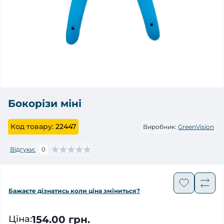
Бокорізи міні
Код товару:
22447
Виробник:
GreenVision
Відгуки:
0
Бажаєте дізнатись коли ціна зміниться?
154.00 грн.
Ціна
: