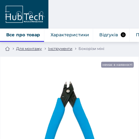
Все про товар
Характеристики
Відгуків
П
0
Для монтажу
Інструменти
Бокорізи міні
немає в наявності